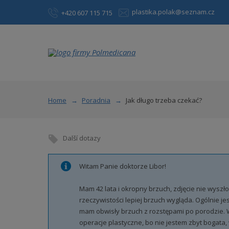
plastika.polak@seznam.cz
+420 607 115 715
Home
Poradnia
Jak długo trzeba czekać?
Další dotazy
Witam Panie doktorze Libor!
Mam 42 lata i okropny brzuch, zdjęcie nie wyszło
rzeczywistości lepiej brzuch wygląda. Ogólnie je
mam obwisły brzuch z rozstępami po porodzie. 
operacje plastyczne, bo nie jestem zbyt bogata