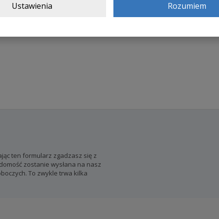
Ustawienia
Rozumiem
jąc ten formularz zgadzasz się z
wiadomość zostanie wysłana na nasz
boczych. To zwykle trwa kilka