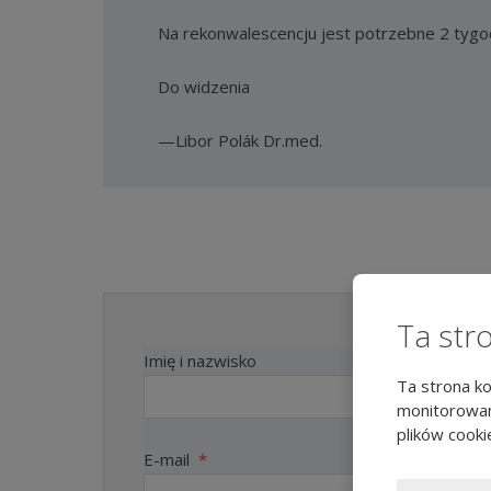
Na rekonwalescencju jest potrzebne 2 tygod
Do widzenia
Libor Polák Dr.med.
Ta str
Imię i nazwisko
Ta strona ko
monitorowan
plików cooki
E-mail
*