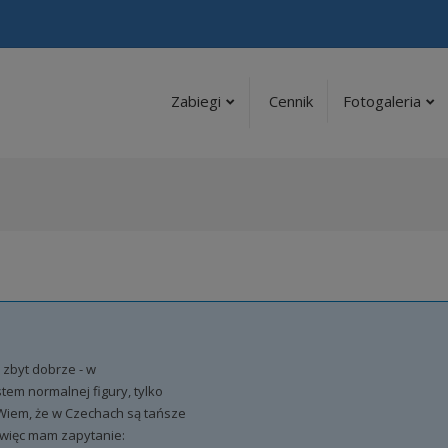
Zabiegi
Cennik
Fotogaleria
 zbyt dobrze - w
stem normalnej figury, tylko
Wiem, że w Czechach są tańsze
, więc mam zapytanie: