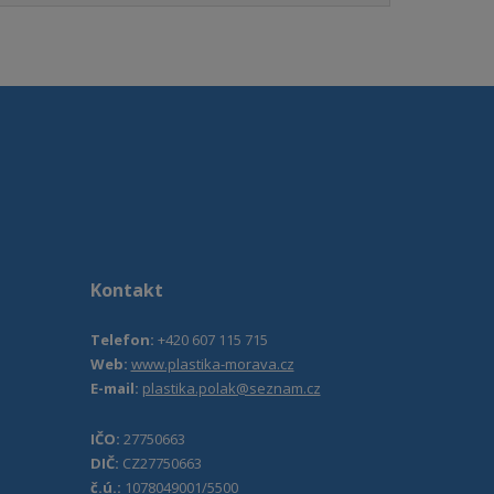
Kontakt
Telefon:
+420 607 115 715
Web:
www.plastika-morava.cz
E-mail:
plastika.polak@seznam.cz
IČO:
27750663
DIČ:
CZ27750663
č.ú.:
1078049001/5500