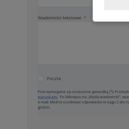
Wiadomości tekstowe
*
Poczta
Poczta
Pola wymagane są oznaczone gwiazdką (*). Przesyła
warunkami
. Po kliknięciu na „Wyślij wiadomość”, 
e-mail. Można oczekiwać odpowiedzi w ciągu 2 dni ro
godzin.
Formularz