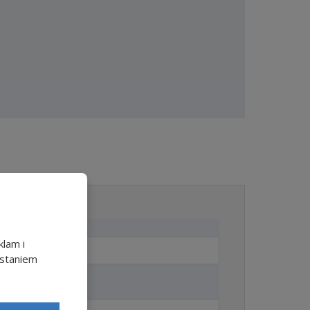
klam i
ystaniem