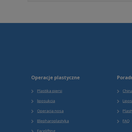
nie może
zostać
wysłany
Operacje plastyczne
Porad
Plastika piersi
Chiru
liposukcia
Lipo
Operacja nosa
Plas
Blepharoplastyka
FAQ
Facelifting