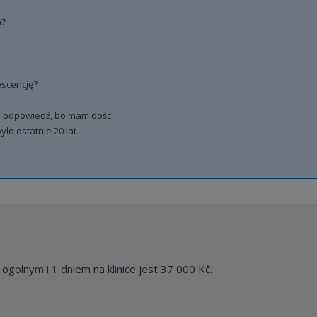
a?
escencję?
na odpowiedź, bo mam dość
ło ostatnie 20 lat.
ogolnym i 1 dniem na klinice jest 37 000 Kč.