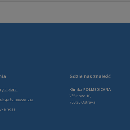
nia
Gdzie nas znaleźć
rgia piersi
Klinika POLMEDICANA
Věšínova 10,
sukcja tumescentna
700 30 Ostrava
tyka nosa