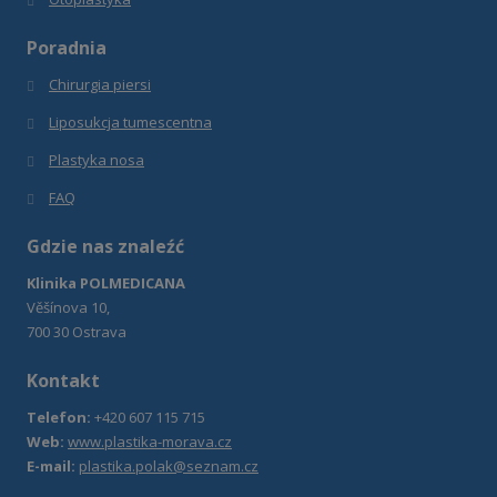
Poradnia
Chirurgia piersi
Liposukcja tumescentna
Plastyka nosa
FAQ
Gdzie nas znaleźć
Klinika POLMEDICANA
Věšínova 10,
700 30 Ostrava
Kontakt
Telefon:
+420 607 115 715
Web:
www.plastika-morava.cz
E-mail:
plastika.polak@seznam.cz