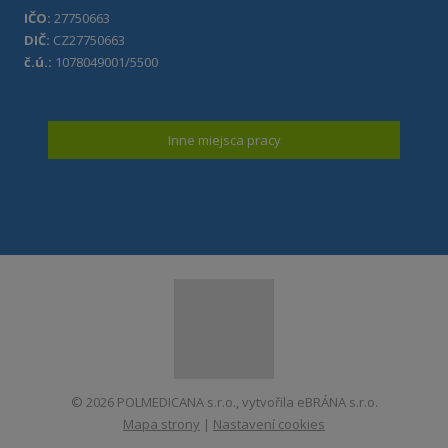
IČO:
27750663
DIČ:
CZ27750663
č.ú.:
1078049001/5500
Inne miejsca pracy
© 2026 POLMEDICANA s.r.o., vytvořila eBRÁNA s.r.o.
Mapa strony
|
Nastavení cookies