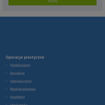
przetwarzaniem
Wyślij
danych
Formularz
osobowych
.
nie może
zostać
wysłany
Operacje plastyczne
Plastika piersi
liposukcia
Operacja nosa
Blepharoplastyka
Facelifting
Otoplastyka