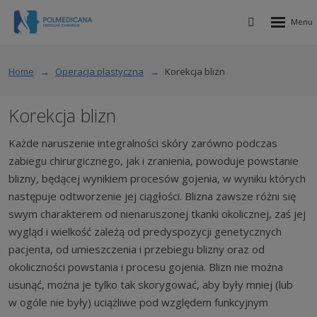
Rozbalen
Vyhledávání
menu
Home
Operacja plastyczna
Korekcja blizn
Korekcja blizn
Każde naruszenie integralności skóry zarówno podczas
zabiegu chirurgicznego, jak i zranienia, powoduje powstanie
blizny, będącej wynikiem procesów gojenia, w wyniku których
następuje odtworzenie jej ciągłości. Blizna zawsze różni się
swym charakterem od nienaruszonej tkanki okolicznej, zaś jej
wygląd i wielkość zależą od predyspozycji genetycznych
pacjenta, od umieszczenia i przebiegu blizny oraz od
okoliczności powstania i procesu gojenia. Blizn nie można
usunąć, można je tylko tak skorygować, aby były mniej (lub
w ogóle nie były) uciążliwe pod względem funkcyjnym