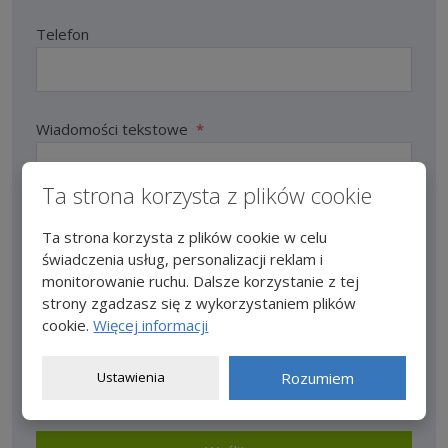
Telefon
Wiadomości tekstowe
*
Ta strona korzysta z plików cookie
Ta strona korzysta z plików cookie w celu
świadczenia usług, personalizacji reklam i
monitorowanie ruchu. Dalsze korzystanie z tej
strony zgadzasz się z wykorzystaniem plików
cookie.
Więcej informacji
Pola wymagane są oznaczone gwiazdką (*).
Zgadzam się z przetwarzaniem
danych
Ustawienia
Rozumiem
Zgadzam
osobowych
.
się
z