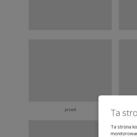
Ta str
przed
Ta strona ko
monitorowan