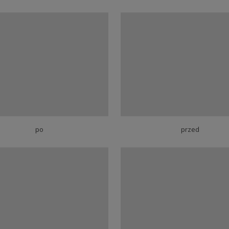
po
przed