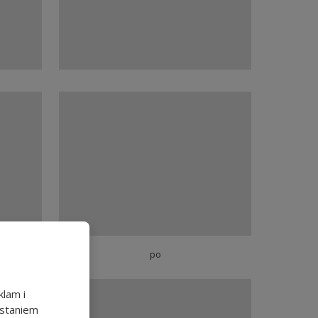
po
klam i
ystaniem