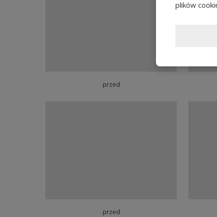
plików cooki
przed
przed