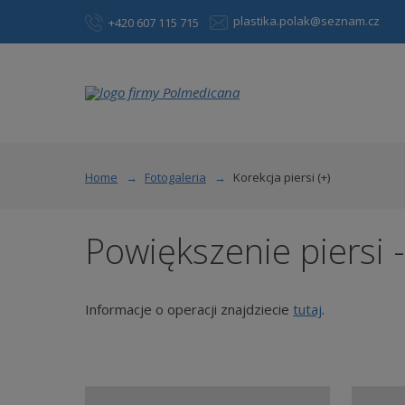
plastika.polak@seznam.cz
+420 607 115 715
Home
Fotogaleria
Korekcja piersi (+)
Powiększenie piersi -
Informacje o operacji znajdziecie
tutaj
.