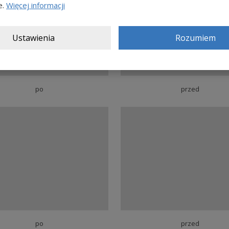
e.
Więcej informacji
Ustawienia
Rozumiem
po
przed
po
przed