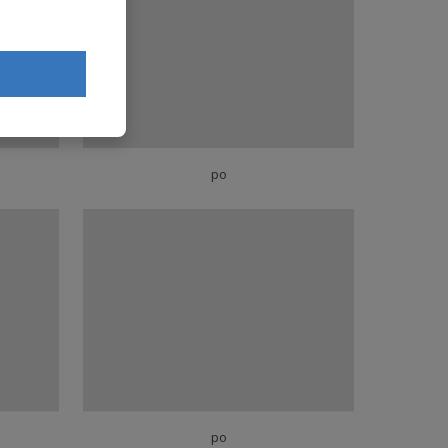
po
po