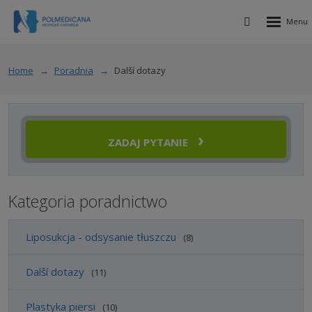
Rozbalen
Vyhledávání
menu
Home
Poradnia
Další dotazy
ZADAJ PYTANIE
Kategoria poradnictwo
Liposukcja - odsysanie tłuszczu
8
Další dotazy
11
Plastyka piersi
10