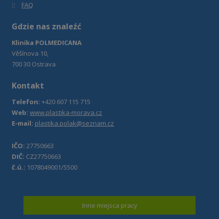
FAQ
Gdzie nas znaleźć
Klinika POLMEDICANA
Věšínova 10,
700 30 Ostrava
Kontakt
Telefon:
+420 607 115 715
Web:
www.plastika-morava.cz
E-mail:
plastika.polak@seznam.cz
IČO:
27750663
DIČ:
CZ27750663
č.ú.:
1078049001/5500
Inne miejsca pracy