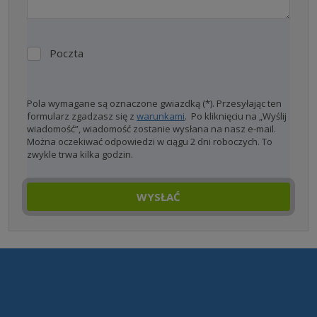
Poczta
Poczta
Pola wymagane są oznaczone gwiazdką (*). Przesyłając ten
formularz zgadzasz się z
warunkami
. Po kliknięciu na „Wyślij
wiadomość”, wiadomość zostanie wysłana na nasz e-mail.
Można oczekiwać odpowiedzi w ciągu 2 dni roboczych. To
zwykle trwa kilka godzin.
WYSŁAĆ
Formularz
nie może
zostać
wysłany