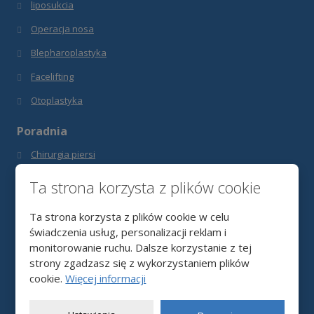
liposukcia
Operacja nosa
Blepharoplastyka
Facelifting
Otoplastyka
Poradnia
Chirurgia piersi
Liposukcja tumescentna
Ta strona korzysta z plików cookie
Plastyka nosa
Ta strona korzysta z plików cookie w celu
FAQ
świadczenia usług, personalizacji reklam i
monitorowanie ruchu. Dalsze korzystanie z tej
Gdzie nas znaleźć
strony zgadzasz się z wykorzystaniem plików
cookie.
Więcej informacji
Klinika POLMEDICANA
Věšínova 10,
700 30 Ostrava