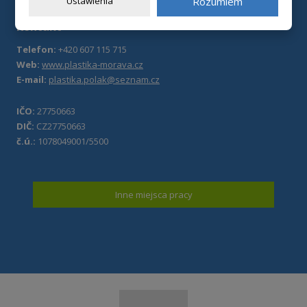
Ustawienia
Rozumiem
Kontakt
Telefon:
+420 607 115 715
Web:
www.plastika-morava.cz
E-mail:
plastika.polak@seznam.cz
IČO:
27750663
DIČ:
CZ27750663
č.ú.:
1078049001/5500
Inne miejsca pracy