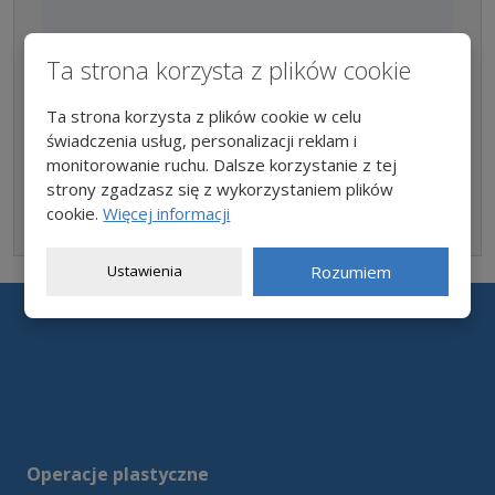
Pola wymagane są oznaczone gwiazdką (*). Przesyłając ten
Ta strona korzysta z plików cookie
formularz zgadzasz się z
warunkami
. Po kliknięciu na „Wyślij
wiadomość”, wiadomość zostanie wysłana na nasz e-mail.
Ta strona korzysta z plików cookie w celu
Można oczekiwać odpowiedzi w ciągu 2 dni roboczych. To
zwykle trwa kilka godzin.
świadczenia usług, personalizacji reklam i
monitorowanie ruchu. Dalsze korzystanie z tej
strony zgadzasz się z wykorzystaniem plików
WYSŁAĆ
cookie.
Więcej informacji
Formularz
nie może
Ustawienia
Rozumiem
zostać
wysłany
Operacje plastyczne