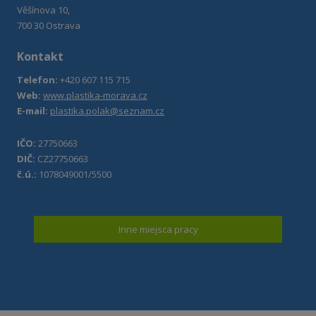
Věšínova 10,
700 30 Ostrava
Kontakt
Telefon:
+420 607 115 715
Web:
www.plastika-morava.cz
E-mail:
plastika.polak@seznam.cz
IČO:
27750663
DIČ:
CZ27750663
č.ú.:
1078049001/5500
Inne miejsca pracy