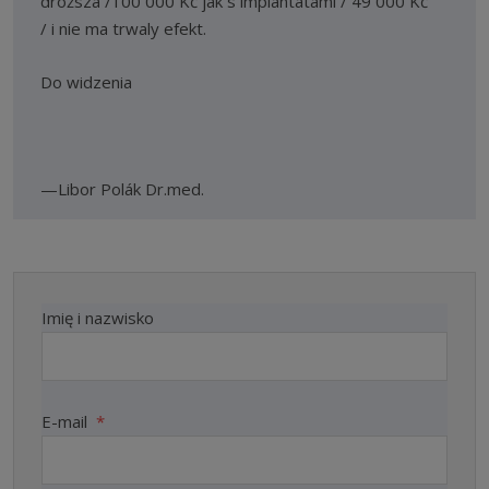
drožsza /100 000 Kč jak s implantatami / 49 000 Kč
/ i nie ma trwaly efekt.
Do widzenia
Libor Polák Dr.med.
Imię i nazwisko
E-mail
*